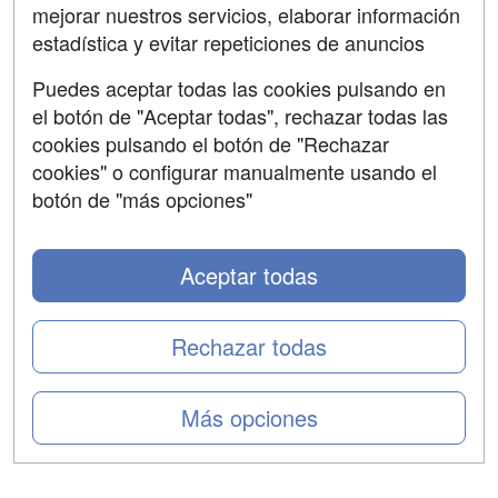
mejorar nuestros servicios, elaborar información
Confidencialidad
estadística y evitar repeticiones de anuncios
Aviso legal
Puedes aceptar todas las cookies pulsando en
Copyleft
el botón de "Aceptar todas", rechazar todas las
cookies pulsando el botón de "Rechazar
cookies" o configurar manualmente usando el
botón de "más opciones"
Grupo formazion:
Aceptar todas
Rechazar todas
Más opciones
Copyright 2000-2026 Formazion Web, S.L. - Calle