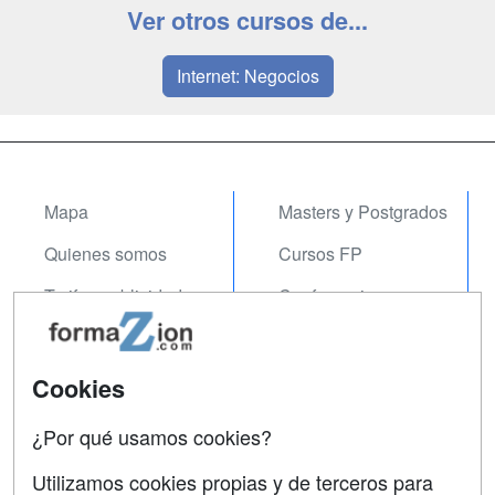
Ver otros cursos de...
Internet: Negocios
Mapa
Masters y Postgrados
Quienes somos
Cursos FP
Tarifas publicidad
Conferencias
Acceso Usuarios
Carreras
Universitarias
Acceso Centros
Cookies
Oposiciones
¿Por qué usamos cookies?
SÍGUENOS EN:
Contactar
Utilizamos cookies propias y de terceros para