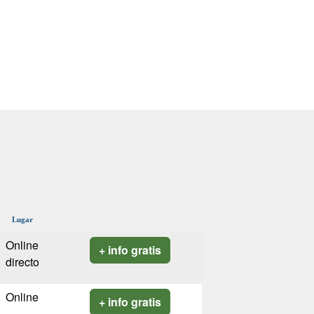
Lugar
Online
+ info gratis
directo
Online
+ info gratis