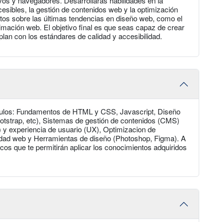
ivos y navegadores. Desarrollarás habilidades en la
ccesibles, la gestión de contenidos web y la optimización
tos sobre las últimas tendencias en diseño web, como el
animación web. El objetivo final es que seas capaz de crear
plan con los estándares de calidad y accesibilidad.
ódulos: Fundamentos de HTML y CSS, Javascript, Diseño
otstrap, etc), Sistemas de gestión de contenidos (CMS)
) y experiencia de usuario (UX), Optimizacion de
dad web y Herramientas de diseño (Photoshop, Figma). A
ticos que te permitirán aplicar los conocimientos adquiridos