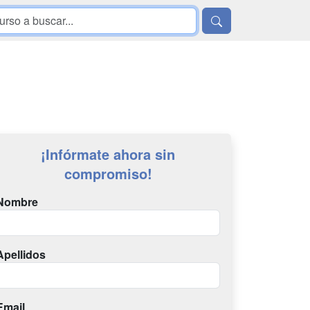
¡Infórmate ahora sin
compromiso!
Nombre
Apellidos
Email