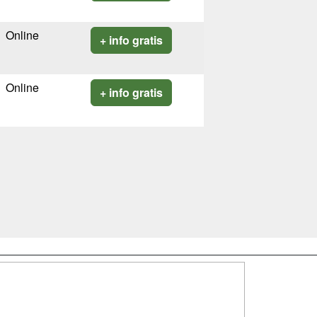
Online
+ info gratis
Online
+ info gratis
SÍGUENOS EN:
dad