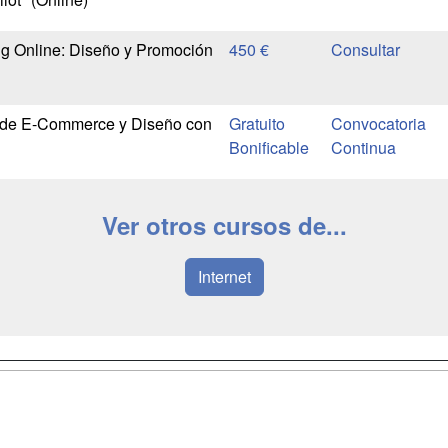
g Online: Diseño y Promoción
450 €
 de E-Commerce y Diseño con
Gratuito
Convocatoria
Bonificable
Continua
Ver otros cursos de...
Internet
a
Masters y
Contactar
Postgrados
enes somos
Confidenciali