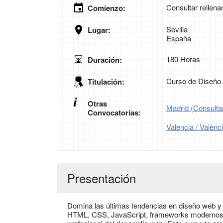
Consultar rellena
Comienzo:
Sevilla
Lugar:
España
180 Horas
Duración:
Curso de Diseñ
Titulación:
Otras
Madrid (Consultar
Convocatorias:
Valencia / Valènc
Presentación
Domina las últimas tendencias en diseño web y
HTML, CSS, JavaScript, frameworks modernos y