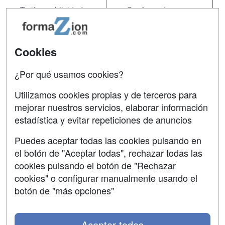
Tarifas publicidad
Conferencias
Acceso Usuarios
Carreras
Universitarias
Acceso Centros
Cookies
Oposiciones
¿Por qué usamos cookies?
SÍGUENOS EN:
Contactar
Utilizamos cookies propias y de terceros para
mejorar nuestros servicios, elaborar información
Confidencialidad
estadística y evitar repeticiones de anuncios
Aviso legal
Puedes aceptar todas las cookies pulsando en
Copyleft
el botón de "Aceptar todas", rechazar todas las
cookies pulsando el botón de "Rechazar
cookies" o configurar manualmente usando el
botón de "más opciones"
Grupo formazion:
Aceptar todas