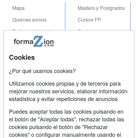
Mapa
Masters y Postgrados
Quienes somos
Cursos FP
Tarifas publicidad
Conferencias
Acceso Usuarios
Carreras
Universitarias
Acceso Centros
Cookies
Oposiciones
¿Por qué usamos cookies?
SÍGUENOS EN:
Contactar
Utilizamos cookies propias y de terceros para
mejorar nuestros servicios, elaborar información
Confidencialidad
estadística y evitar repeticiones de anuncios
Aviso legal
Puedes aceptar todas las cookies pulsando en
Copyleft
el botón de "Aceptar todas", rechazar todas las
cookies pulsando el botón de "Rechazar
cookies" o configurar manualmente usando el