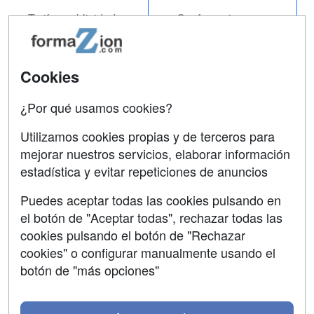
Tarifas publicidad
Conferencias
Acceso Usuarios
Carreras
Universitarias
Acceso Centros
Cookies
Oposiciones
¿Por qué usamos cookies?
SÍGUENOS EN:
Contactar
Utilizamos cookies propias y de terceros para
mejorar nuestros servicios, elaborar información
Confidencialidad
estadística y evitar repeticiones de anuncios
Aviso legal
Puedes aceptar todas las cookies pulsando en
Copyleft
el botón de "Aceptar todas", rechazar todas las
cookies pulsando el botón de "Rechazar
cookies" o configurar manualmente usando el
botón de "más opciones"
Grupo formazion: