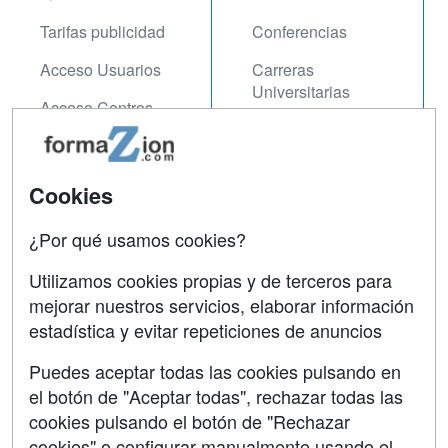
Tarifas publicidad
Conferencias
Acceso Usuarios
Carreras
Universitarias
Acceso Centros
Oposiciones
SÍGUENOS EN:
Contactar
Cookies
Confidencialidad
¿Por qué usamos cookies?
Aviso legal
Utilizamos cookies propias y de terceros para
mejorar nuestros servicios, elaborar información
Copyleft
estadística y evitar repeticiones de anuncios
Puedes aceptar todas las cookies pulsando en
el botón de "Aceptar todas", rechazar todas las
Grupo formazion:
cookies pulsando el botón de "Rechazar
cookies" o configurar manualmente usando el