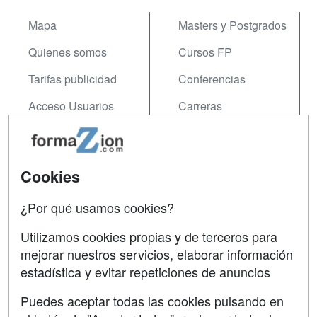
Mapa
Masters y Postgrados
Quienes somos
Cursos FP
Tarifas publicidad
Conferencias
Acceso Usuarios
Carreras
Universitarias
Acceso Centros
Oposiciones
Cookies
SÍGUENOS EN:
Contactar
¿Por qué usamos cookies?
Confidencialidad
Utilizamos cookies propias y de terceros para
Aviso legal
mejorar nuestros servicios, elaborar información
estadística y evitar repeticiones de anuncios
Copyleft
Puedes aceptar todas las cookies pulsando en