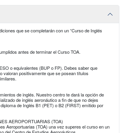
diciones que se completarán con un “Curso de Inglés
umplidos antes de terminar el Curso TOA.
de ESO o equivalentes (BUP o FP). Debes saber que
o valoran positivamente que se posean títulos
imilares.
ientos de inglés. Nuestro centro te dará la opción de
lizado de inglés aeronáutico a fin de que no dejes
 diploma de Inglés B1 (PET) o B2 (FIRST) emitido por
NES AEROPORTUARIAS (TOA)
nes Aeroportuarias (TOA) una vez superes el curso en un
so del Centro de Estudios Aeronáuticos.