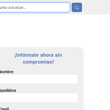
¡Infórmate ahora sin
compromiso!
Nombre
Apellidos
Email