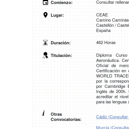
Consultar rellena
Comienzo:
CEAE
Lugar:
Camino Caminás
Castellón / Castel
España
462 Horas
Duración:
Diploma Curso
Titulación:
Aeronáutica. Cer
Oficial de mer
Certificación en
WORLD TRACER. C
por la corresp
por Cambridge E
Inglés de 200h.
acreditar el ni
para las lenguas
Otras
Cádiz (Consultar 
Convocatorias:
Murcia (Consultar