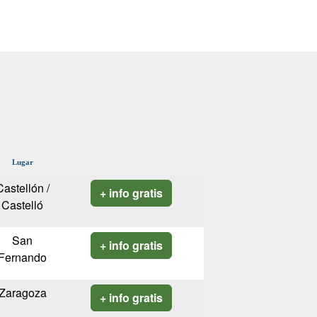
Lugar
Castellón /
+ info gratis
Castelló
San
+ info gratis
Fernando
Zaragoza
+ info gratis