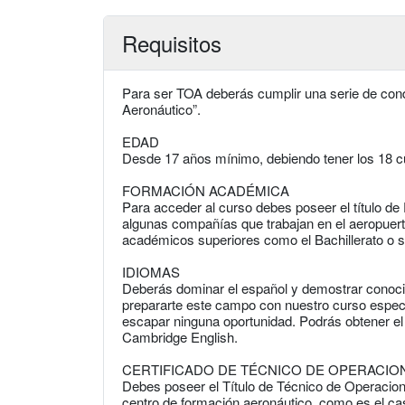
Requisitos
Para ser TOA deberás cumplir una serie de con
Aeronáutico”.
EDAD
Desde 17 años mínimo, debiendo tener los 18 c
FORMACIÓN ACADÉMICA
Para acceder al curso debes poseer el título 
algunas compañías que trabajan en el aeropuert
académicos superiores como el Bachillerato o s
IDIOMAS
Deberás dominar el español y demostrar conocim
prepararte este campo con nuestro curso especia
escapar ninguna oportunidad. Podrás obtener el
Cambridge English.
CERTIFICADO DE TÉCNICO DE OPERACIO
Debes poseer el Título de Técnico de Operacio
centro de formación aeronáutico, como es el ca