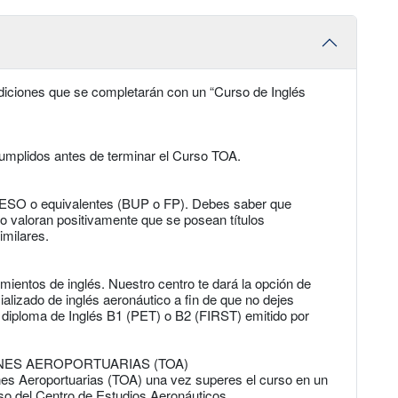
diciones que se completarán con un “Curso de Inglés
umplidos antes de terminar el Curso TOA.
de ESO o equivalentes (BUP o FP). Debes saber que
o valoran positivamente que se posean títulos
imilares.
ientos de inglés. Nuestro centro te dará la opción de
lizado de inglés aeronáutico a fin de que no dejes
 diploma de Inglés B1 (PET) o B2 (FIRST) emitido por
NES AEROPORTUARIAS (TOA)
nes Aeroportuarias (TOA) una vez superes el curso en un
so del Centro de Estudios Aeronáuticos.