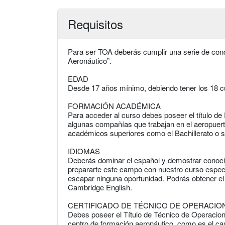
Requisitos
Para ser TOA deberás cumplir una serie de con
Aeronáutico”.
EDAD
Desde 17 años mínimo, debiendo tener los 18 c
FORMACIÓN ACADÉMICA
Para acceder al curso debes poseer el título 
algunas compañías que trabajan en el aeropuert
académicos superiores como el Bachillerato o s
IDIOMAS
Deberás dominar el español y demostrar conocim
prepararte este campo con nuestro curso especia
escapar ninguna oportunidad. Podrás obtener el
Cambridge English.
CERTIFICADO DE TÉCNICO DE OPERACIO
Debes poseer el Título de Técnico de Operacio
centro de formación aeronáutico, como es el ca