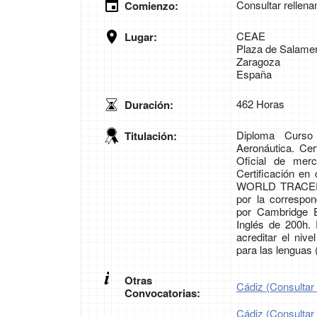
Consultar rellena
Comienzo:
CEAE
Lugar:
Plaza de Salamer
Zaragoza
España
462 Horas
Duración:
Diploma Curso
Titulación:
Aeronáutica. Cer
Oficial de mer
Certificación en
WORLD TRACER. C
por la corresp
por Cambridge E
Inglés de 200h.
acreditar el ni
para las lenguas
Otras
Cádiz (Consultar 
Convocatorias:
Cádiz (Consultar 