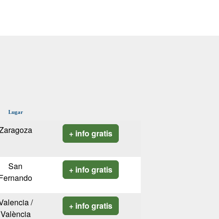
Lugar
Zaragoza
+ info gratis
San
+ info gratis
Fernando
Valencia /
+ info gratis
València