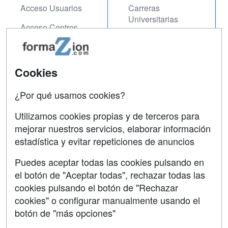
Acceso Usuarios
Carreras
Universitarias
Acceso Centros
Oposiciones
SÍGUENOS EN:
Contactar
Cookies
Confidencialidad
¿Por qué usamos cookies?
Aviso legal
Utilizamos cookies propias y de terceros para
Copyleft
mejorar nuestros servicios, elaborar información
estadística y evitar repeticiones de anuncios
Puedes aceptar todas las cookies pulsando en
el botón de "Aceptar todas", rechazar todas las
Grupo formazion:
cookies pulsando el botón de "Rechazar
cookies" o configurar manualmente usando el
botón de "más opciones"