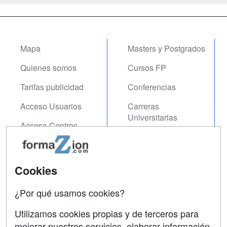
Mapa
Masters y Postgrados
Quienes somos
Cursos FP
Tarifas publicidad
Conferencias
Acceso Usuarios
Carreras
Universitarias
Acceso Centros
Oposiciones
SÍGUENOS EN:
Contactar
Cookies
Confidencialidad
¿Por qué usamos cookies?
Aviso legal
Utilizamos cookies propias y de terceros para
Copyleft
mejorar nuestros servicios, elaborar información