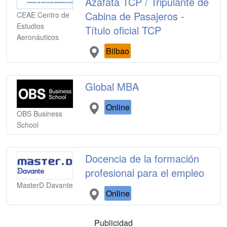
Azafata TCP / Tripulante de
Cabina de Pasajeros -
CEAE Centro de
Estudios
Título oficial TCP
Aeronáuticos
Bilbao
Global MBA
Online
OBS Business
School
Docencia de la formación
profesional para el empleo
MasterD Davante
Online
Publicidad