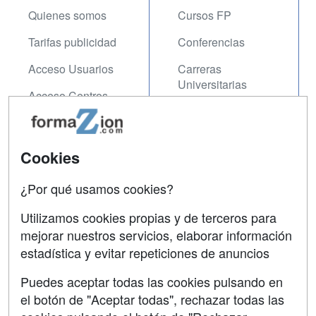
Quienes somos
Cursos FP
Tarifas publicidad
Conferencias
Acceso Usuarios
Carreras
Universitarias
Acceso Centros
Oposiciones
SÍGUENOS EN:
Contactar
Cookies
Confidencialidad
¿Por qué usamos cookies?
Aviso legal
Utilizamos cookies propias y de terceros para
Copyleft
mejorar nuestros servicios, elaborar información
estadística y evitar repeticiones de anuncios
Puedes aceptar todas las cookies pulsando en
el botón de "Aceptar todas", rechazar todas las
Grupo formazion: