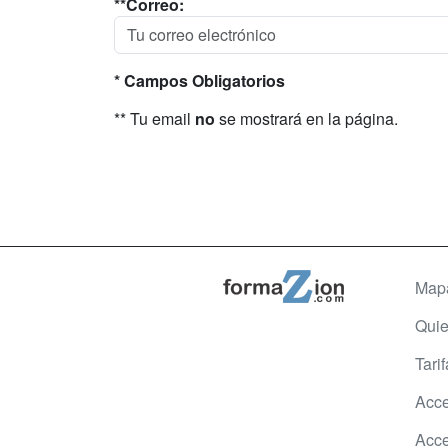
**Correo:
* Campos Obligatorios
** Tu email
no
se mostrará en la página.
Map
Qui
Tari
Acce
Acce