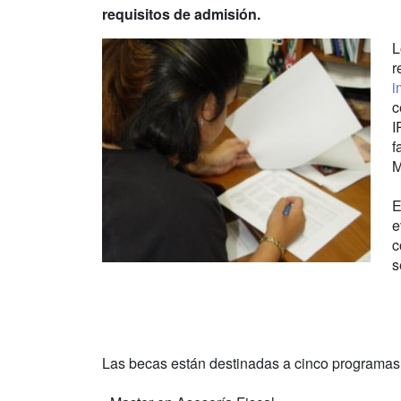
requisitos de admisión.
L
r
i
c
I
f
M
E
e
c
s
Las becas están destinadas a cinco programas