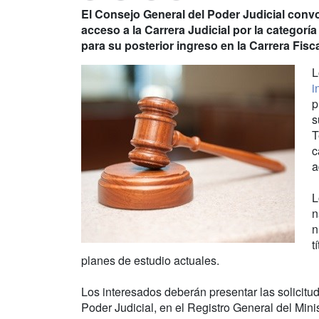
El Consejo General del Poder Judicial convoc
acceso a la Carrera Judicial por la categoría
para su posterior ingreso en la Carrera Fisc
L
i
p
s
T
c
a
L
n
n
t
planes de estudio actuales.
Los interesados deberán presentar las solicitu
Poder Judicial, en el Registro General del Minis