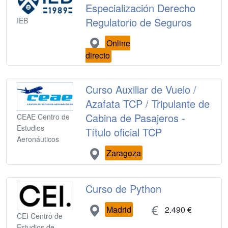
Especialización Derecho
Regulatorio de Seguros
IEB
Online
directo
Curso Auxiliar de Vuelo /
Azafata TCP / Tripulante de
Cabina de Pasajeros -
CEAE Centro de
Estudios
Título oficial TCP
Aeronáuticos
Zaragoza
Curso de Python
Madrid
2.490 €
CEI Centro de
Estudios de