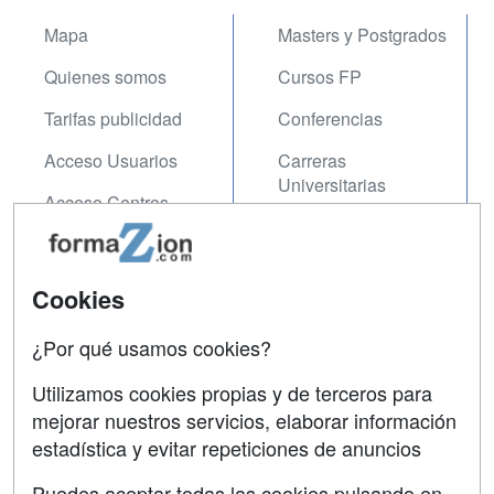
Mapa
Masters y Postgrados
Quienes somos
Cursos FP
Tarifas publicidad
Conferencias
Acceso Usuarios
Carreras
Universitarias
Acceso Centros
Oposiciones
SÍGUENOS EN:
Contactar
Cookies
Confidencialidad
¿Por qué usamos cookies?
Aviso legal
Utilizamos cookies propias y de terceros para
mejorar nuestros servicios, elaborar información
Copyleft
estadística y evitar repeticiones de anuncios
Puedes aceptar todas las cookies pulsando en