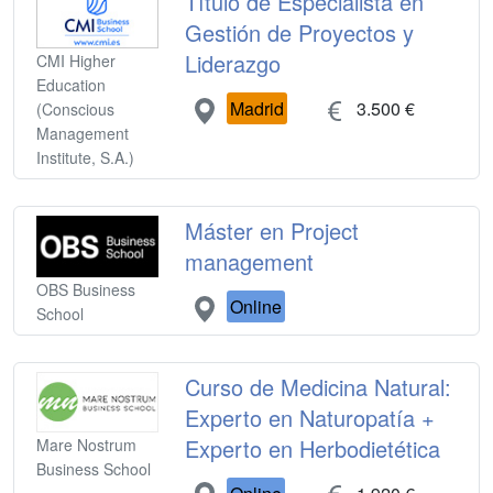
Título de Especialista en
Gestión de Proyectos y
Liderazgo
CMI Higher
Education
Madrid
3.500 €
(Conscious
Management
Institute, S.A.)
Máster en Project
management
OBS Business
Online
School
Curso de Medicina Natural:
Experto en Naturopatía +
Experto en Herbodietética
Mare Nostrum
Business School