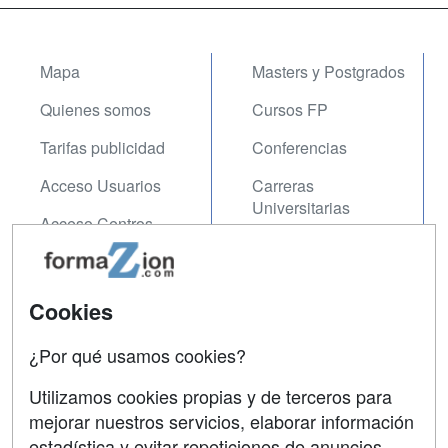
Mapa
Masters y Postgrados
Quienes somos
Cursos FP
Tarifas publicidad
Conferencias
Acceso Usuarios
Carreras
Universitarias
Acceso Centros
Oposiciones
SÍGUENOS EN:
Contactar
Cookies
Confidencialidad
¿Por qué usamos cookies?
Aviso legal
Utilizamos cookies propias y de terceros para
mejorar nuestros servicios, elaborar información
Copyleft
estadística y evitar repeticiones de anuncios