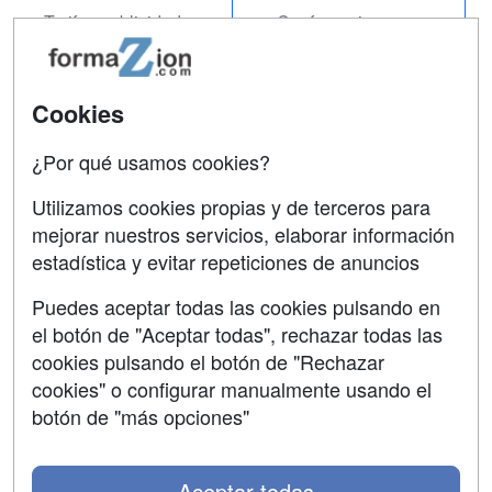
Tarifas publicidad
Conferencias
Acceso Usuarios
Carreras
Universitarias
Acceso Centros
Cookies
Oposiciones
¿Por qué usamos cookies?
SÍGUENOS EN:
Contactar
Utilizamos cookies propias y de terceros para
mejorar nuestros servicios, elaborar información
Confidencialidad
estadística y evitar repeticiones de anuncios
Aviso legal
Puedes aceptar todas las cookies pulsando en
Copyleft
el botón de "Aceptar todas", rechazar todas las
cookies pulsando el botón de "Rechazar
cookies" o configurar manualmente usando el
botón de "más opciones"
Grupo formazion:
Aceptar todas