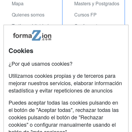
Mapa
Masters y Postgrados
Quienes somos
Cursos FP
Tarifas publicidad
Conferencias
Acceso Usuarios
Carreras
Universitarias
Acceso Centros
Cookies
Oposiciones
¿Por qué usamos cookies?
SÍGUENOS EN:
Contactar
Utilizamos cookies propias y de terceros para
mejorar nuestros servicios, elaborar información
Confidencialidad
estadística y evitar repeticiones de anuncios
Aviso legal
Puedes aceptar todas las cookies pulsando en
Copyleft
el botón de "Aceptar todas", rechazar todas las
cookies pulsando el botón de "Rechazar
cookies" o configurar manualmente usando el
botón de "más opciones"