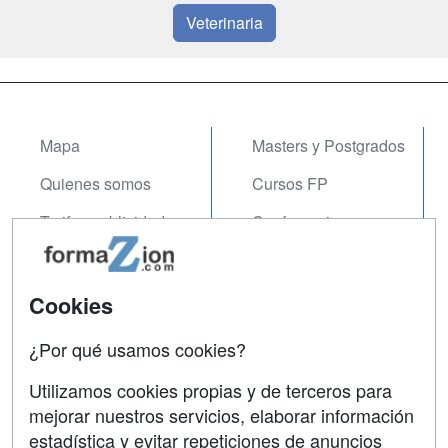
Veterinaria
Mapa
Masters y Postgrados
Quienes somos
Cursos FP
Tarifas publicidad
Conferencias
Acceso Usuarios
Carreras
Universitarias
Acceso Centros
Cookies
Oposiciones
¿Por qué usamos cookies?
SÍGUENOS EN:
Contactar
Utilizamos cookies propias y de terceros para
mejorar nuestros servicios, elaborar información
Confidencialidad
estadística y evitar repeticiones de anuncios