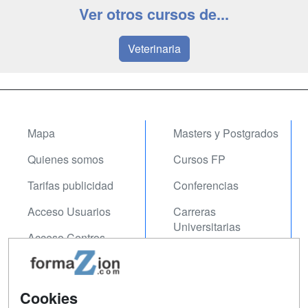
Ver otros cursos de...
Veterinaria
Mapa
Masters y Postgrados
Quienes somos
Cursos FP
Tarifas publicidad
Conferencias
Acceso Usuarios
Carreras
Universitarias
Acceso Centros
Oposiciones
SÍGUENOS EN:
Contactar
Cookies