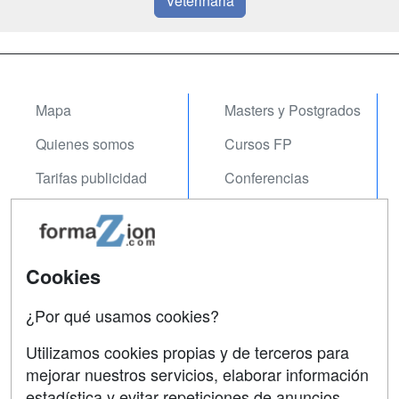
Veterinaria
Mapa
Masters y Postgrados
Quienes somos
Cursos FP
Tarifas publicidad
Conferencias
Acceso Usuarios
Carreras
Universitarias
Acceso Centros
Oposiciones
Cookies
SÍGUENOS EN:
¿Por qué usamos cookies?
Contactar
Utilizamos cookies propias y de terceros para
Confidencialidad
mejorar nuestros servicios, elaborar información
Aviso legal
estadística y evitar repeticiones de anuncios