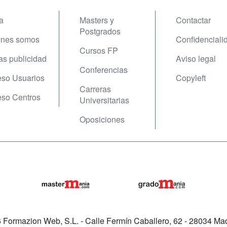
a
Masters y
Contactar
Postgrados
enes somos
Confidenciali
Cursos FP
fas publicidad
Aviso legal
Conferencias
so Usuarios
Copyleft
Carreras
so Centros
Universitarias
Oposiciones
Formazion Web, S.L. - Calle Fermín Caballero, 62 - 28034 Mad