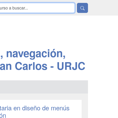
, navegación,
uan Carlos - URJC
itaria en diseño de menús
ión