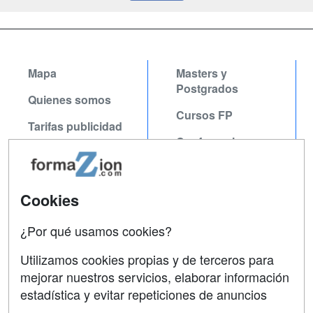
Mapa
Masters y
Postgrados
Quienes somos
Cursos FP
Tarifas publicidad
Conferencias
Acceso Usuarios
Carreras
Acceso Centros
Universitarias
Cookies
Oposiciones
¿Por qué usamos cookies?
SÍGUENOS EN:
Contactar
Utilizamos cookies propias y de terceros para
mejorar nuestros servicios, elaborar información
Confidencialidad
estadística y evitar repeticiones de anuncios
Aviso legal