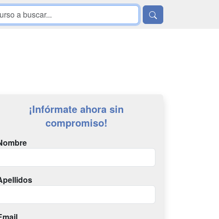
¡Infórmate ahora sin
compromiso!
Nombre
Apellidos
Email