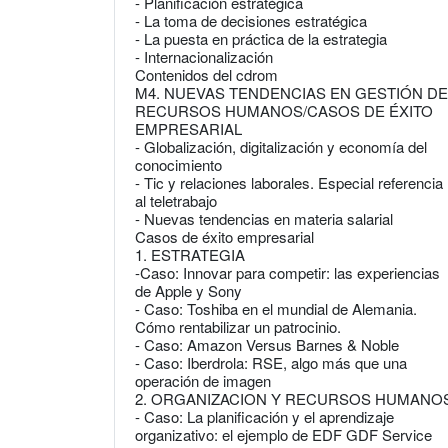
- Planificación estratégica
- La toma de decisiones estratégica
- La puesta en práctica de la estrategia
- Internacionalización
Contenidos del cdrom
M4. NUEVAS TENDENCIAS EN GESTIÓN DE
RECURSOS HUMANOS/CASOS DE ÉXITO
EMPRESARIAL
- Globalización, digitalización y economía del
conocimiento
- Tic y relaciones laborales. Especial referencia
al teletrabajo
- Nuevas tendencias en materia salarial
Casos de éxito empresarial
1. ESTRATEGIA
-Caso: Innovar para competir: las experiencias
de Apple y Sony
- Caso: Toshiba en el mundial de Alemania.
Cómo rentabilizar un patrocinio.
- Caso: Amazon Versus Barnes & Noble
- Caso: Iberdrola: RSE, algo más que una
operación de imagen
2. ORGANIZACION Y RECURSOS HUMANO
- Caso: La planificación y el aprendizaje
organizativo: el ejemplo de EDF GDF Service