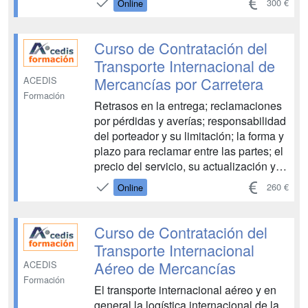
300 €
Online
fabricación, para obtener un producto
terminado, el almacenamiento del
mismo y su distribución. Los aprovi...
Curso de Contratación del
Transporte Internacional de
Mercancías por Carretera
ACEDIS
Formación
Retrasos en la entrega; reclamaciones
por pérdidas y averías; responsabilidad
del porteador y su limitación; la forma y
plazo para reclamar entre las partes; el
precio del servicio, su actualización y
condiciones de pago... son algunos de
260 €
Online
los aspectos que los responsables de
la contratación del transporte por
carretera (cargadores y port...
Curso de Contratación del
Transporte Internacional
Aéreo de Mercancías
ACEDIS
Formación
El transporte internacional aéreo y en
general la logística internacional de la