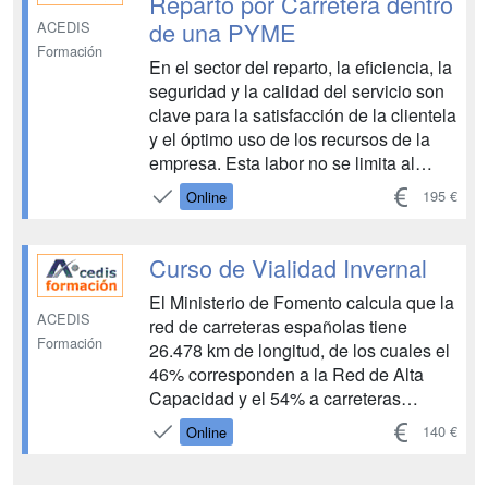
Reparto por Carretera dentro
de una PYME
ACEDIS
Formación
En el sector del reparto, la eficiencia, la
seguridad y la calidad del servicio son
clave para la satisfacción de la clientela
y el óptimo uso de los recursos de la
empresa. Esta labor no se limita al
transporte de mercancías, sino que
195 €
Online
implica también la gestión del tiempo,
la atención al cliente y el cumplimiento
de normativas....
Curso de Vialidad Invernal
El Ministerio de Fomento calcula que la
ACEDIS
red de carreteras españolas tiene
Formación
26.478 km de longitud, de los cuales el
46% corresponden a la Red de Alta
Capacidad y el 54% a carreteras
convencionales. Las vías españolas
140 €
Online
reciben el 90% del tráfico interior de
personas y mercancías, tiene más de