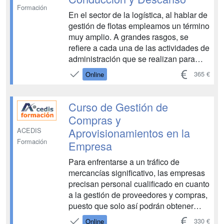
Formación
En el sector de la logística, al hablar de
gestión de flotas empleamos un término
muy amplio. A grandes rasgos, se
refiere a cada una de las actividades de
administración que se realizan para
amortizar y aprovechar al máximo el
365 €
Online
trabajo mientras se garantiza la
seguridad de los conductores y la
mercancía, se ...
Curso de Gestión de
Compras y
Aprovisionamientos en la
ACEDIS
Formación
Empresa
Para enfrentarse a un tráfico de
mercancías significativo, las empresas
precisan personal cualificado en cuanto
a la gestión de proveedores y compras,
puesto que solo así podrán obtener
unos resultados óptimos. El objetivo
330 €
Online