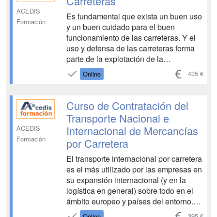
Carreteras
ACEDIS
Es fundamental que exista un buen uso
Formación
y un buen cuidado para el buen
funcionamiento de las carreteras. Y el
uso y defensa de las carreteras forma
parte de la explotación de la
infraestructura y en él se agrupan las
435 €
Online
actuaciones para proteger la vía. En
este Curso de Uso y defensa de la
carretera al alumno aprenderá la nor...
Curso de Contratación del
Transporte Nacional e
Internacional de Mercancías
ACEDIS
Formación
por Carretera
El transporte internacional por carretera
es el más utilizado por las empresas en
su expansión internacional (y en la
logística en general) sobre todo en el
ámbito europeo y países del entorno.
Conocer los aspectos ligados al mismo,
395 €
Online