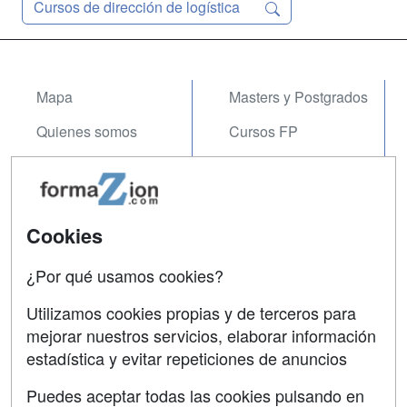
Cursos de dirección de logística
Mapa
Masters y Postgrados
Quienes somos
Cursos FP
Tarifas publicidad
Conferencias
Acceso Usuarios
Carreras
Universitarias
Cookies
Acceso Centros
Oposiciones
¿Por qué usamos cookies?
SÍGUENOS EN:
Contactar
Utilizamos cookies propias y de terceros para
mejorar nuestros servicios, elaborar información
Confidencialidad
estadística y evitar repeticiones de anuncios
Aviso legal
Puedes aceptar todas las cookies pulsando en