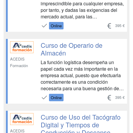
imprescindible para cualquier empresa,
por tanto, y dadas las exigencias del
mercado actual, para las
organizaciones resulta cada vez más
395 €
Online
interesante contar en su equipo con
perfiles capacitados en este ámbito.
Mediante este curso, el alumnado
Curso de Operario de
obtendrá herramientas y orienta...
Almacén
ACEDIS
La función logística desempeña un
Formación
papel cada vez más importante en la
empresa actual, puesto que efectuarla
correctamente es una condición
necesaria para una buena gestión de
stocks y para ofrecer un servicio al
395 €
Online
cliente adecuado; y ambos aspectos
son básicos para avanzar hacia la
calidad total. Es por ello que c...
Curso de Uso del Tacógrafo
Digital y Tiempos de
Conducción y Descanso
ACEDIS