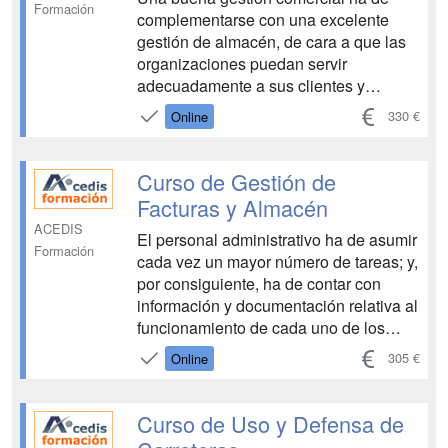
Formación
complementarse con una excelente
gestión de almacén, de cara a que las
organizaciones puedan servir
adecuadamente a sus clientes y
mantener una relación óptima con sus
330 €
Online
proveedores, que no se verán
apremiados por una sorpresiva falta de
stock. Por tanto, para las empresas
Curso de Gestión de
resulta imprescindible c...
Facturas y Almacén
ACEDIS
El personal administrativo ha de asumir
Formación
cada vez un mayor número de tareas; y,
por consiguiente, ha de contar con
información y documentación relativa al
funcionamiento de cada uno de los
departamentos de la empresa en la que
305 €
Online
trabaje. A través de este curso, se
busca ofrecer al alumno una guía
práctica, que le sirva como base para
Curso de Uso y Defensa de
un des...