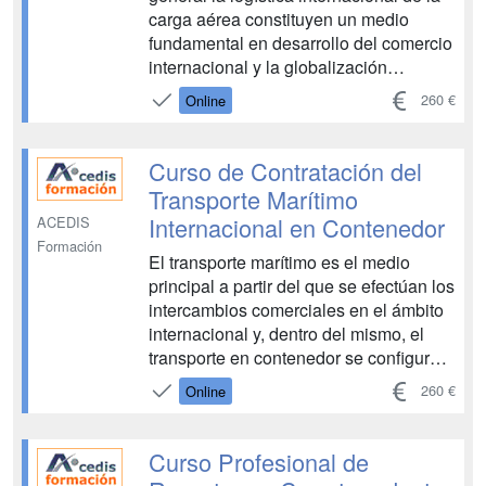
carga aérea constituyen un medio
fundamental en desarrollo del comercio
internacional y la globalización
actuales, puesto que su principal
260 €
Online
característica, la rapidez, permite el
desarrollo de gran cantidad de
operaciones comerciales de carácter
Curso de Contratación del
urgente. Por tanto, l...
Transporte Marítimo
Internacional en Contenedor
ACEDIS
Formación
El transporte marítimo es el medio
principal a partir del que se efectúan los
intercambios comerciales en el ámbito
internacional y, dentro del mismo, el
transporte en contenedor se configura
como el medio más utilizado por las
260 €
Online
empresas. Esto es debido a que su
gestión y contratación eficiente permite
optimizar ...
Curso Profesional de