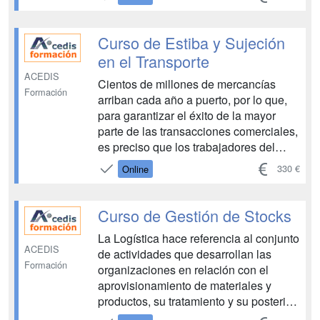
general del curso es capacitar a los
futuros responsables de satisfacer las
necesi...
Curso de Estiba y Sujeción
en el Transporte
ACEDIS
Cientos de millones de mercancías
Formación
arriban cada año a puerto, por lo que,
para garantizar el éxito de la mayor
parte de las transacciones comerciales,
es preciso que los trabajadores del
sector de la estiba conozcan cómo
330 €
Online
evitar los daños y las consecuentes
pérdidas derivadas de los mismos.
Para ello, a lo largo de este cur...
Curso de Gestión de Stocks
La Logística hace referencia al conjunto
ACEDIS
de actividades que desarrollan las
Formación
organizaciones en relación con el
aprovisionamiento de materiales y
productos, su tratamiento y su posterior
incorporación a un proceso de