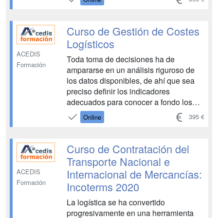
va a permitir a la empresa exportadora
y/o importadora obtener ventajas
competi...
Curso de Gestión de Costes
Logísticos
ACEDIS
Toda toma de decisiones ha de
Formación
ampararse en un análisis riguroso de
los datos disponibles, de ahí que sea
preciso definir los indicadores
adecuados para conocer a fondo los
costes ligados a la función logístico-
395 €
Online
productiva en la empresa. Resulta, por
tanto, fundamental complementar la
información obtenida mediante los
Curso de Contratación del
indicadores ...
Transporte Nacional e
Internacional de Mercancías:
ACEDIS
Formación
Incoterms 2020
La logística se ha convertido
progresivamente en una herramienta