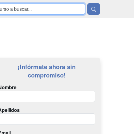
¡Infórmate ahora sin
compromiso!
Nombre
Apellidos
Email