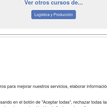
Ver otros cursos de...
Logística y Producción
a
Masters y
Contactar
Postgrados
enes somos
Confidenciali
Cursos FP
fas publicidad
Aviso legal
Conferencias
so Usuarios
Copyleft
Carreras
so Centros
Universitarias
ros para mejorar nuestros servicios, elaborar información
Oposiciones
sando en el botón de "Aceptar todas", rechazar todas la