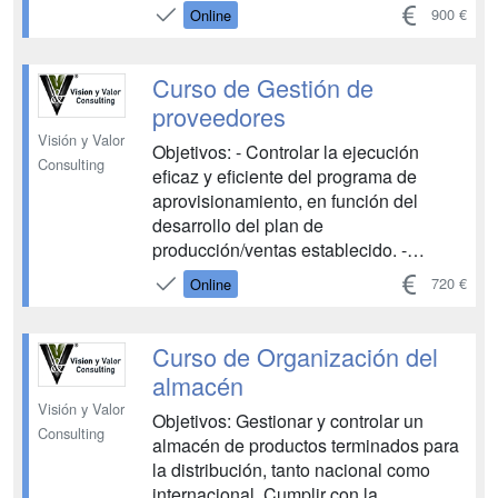
los diferentes medios del transporte
900 €
Online
internacional. Identificar e interpretar
adecuadamente los documentos de los
diferentes medios que intervienen en el
Curso de Gestión de
transporte internacional....
proveedores
Visión y Valor
Objetivos: - Controlar la ejecución
Consulting
eficaz y eficiente del programa de
aprovisionamiento, en función del
desarrollo del plan de
producción/ventas establecido. -
Acordar con los proveedores el
720 €
Online
desarrollo de los flujos de
aprovisionamiento, teniendo en cuenta
las condiciones y/o márgenes
Curso de Organización del
establecidos en el contrato de compra
almacén
y/o suministro. - Realizar el segu...
Visión y Valor
Objetivos: Gestionar y controlar un
Consulting
almacén de productos terminados para
la distribución, tanto nacional como
internacional. Cumplir con la