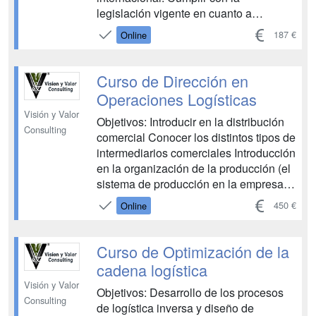
legislación vigente en cuanto a
seguridad e higiene en el trabajo dentro
187 €
Online
de un almacén....
Curso de Dirección en
Operaciones Logísticas
Visión y Valor
Objetivos: Introducir en la distribución
Consulting
comercial Conocer los distintos tipos de
intermediarios comerciales Introducción
en la organización de la producción (el
sistema de producción en la empresa,
la relación del sistema productivo con
450 €
Online
otras áreas de la empresa..)
Introducción en los operadores
logísticos ( su tipología y definición)
Curso de Optimización de la
Conocimiento del sector...
cadena logística
Visión y Valor
Objetivos: Desarrollo de los procesos
Consulting
de logística inversa y diseño de