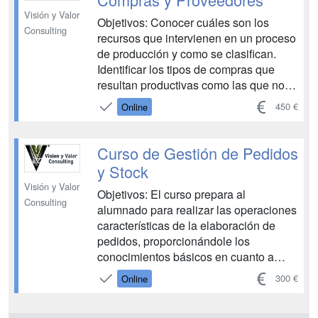
Visión y Valor
Objetivos: Conocer cuáles son los
Consulting
recursos que intervienen en un proceso
de producción y como se clasifican.
Identificar los tipos de compras que
resultan productivas como las que no lo
son. Aprender cómo se planifica la
450 €
Online
producción y las compras, así como la
previsión de las ventas Detectar las
diferentes necesidades y
Curso de Gestión de Pedidos
requerimientos necesarios para la ges...
y Stock
Visión y Valor
Objetivos: El curso prepara al
Consulting
alumnado para realizar las operaciones
características de la elaboración de
pedidos, proporcionándole los
conocimientos básicos en cuanto a
equipos y sistemas. Además, va a
300 €
Online
aprender a diferenciar entre envase y
embalaje, con una completa tipología