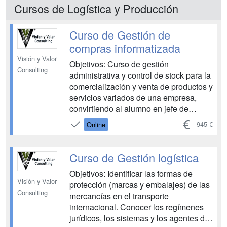
de los embalajes y los usos típicos de
Cursos de Logística y Producción
estos. Finalmente, se formará en la
prepara...
Curso de Gestión de
compras informatizada
Visión y Valor
Objetivos: Curso de gestión
Consulting
administrativa y control de stock para la
comercialización y venta de productos y
servicios variados de una empresa,
convirtiendo al alumno en jefe de
compras a nivel profesional....
945 €
Online
Curso de Gestión logística
Objetivos: Identificar las formas de
Visión y Valor
protección (marcas y embalajes) de las
Consulting
mercancías en el transporte
internacional. Conocer los regímenes
jurídicos, los sistemas y los agentes de