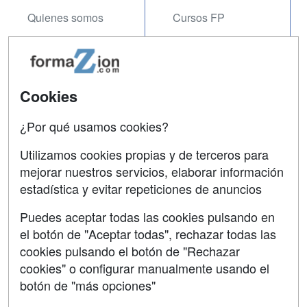
Quienes somos
Cursos FP
Tarifas publicidad
Conferencias
Acceso Usuarios
Carreras
Universitarias
Cookies
Acceso Centros
Oposiciones
¿Por qué usamos cookies?
SÍGUENOS EN:
Contactar
Utilizamos cookies propias y de terceros para
mejorar nuestros servicios, elaborar información
Confidencialidad
estadística y evitar repeticiones de anuncios
Aviso legal
Puedes aceptar todas las cookies pulsando en
Copyleft
el botón de "Aceptar todas", rechazar todas las
cookies pulsando el botón de "Rechazar
cookies" o configurar manualmente usando el
botón de "más opciones"
Grupo formazion: