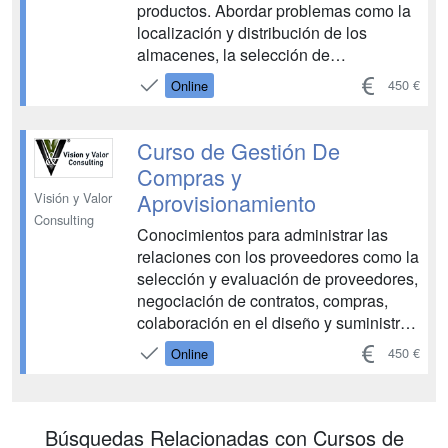
productos. Abordar problemas como la
localización y distribución de los
almacenes, la selección de
proveedores, la gestión de inventarios,
450 €
Online
y la logística inversa, entre otros.
Conocer las operaciones que incluyen
la logística inversa como la gestión de
Curso de Gestión De
material, la devolución de compras a ...
Compras y
Aprovisionamiento
Visión y Valor
Consulting
Conocimientos para administrar las
relaciones con los proveedores como la
selección y evaluación de proveedores,
negociación de contratos, compras,
colaboración en el diseño y suministro.
Realizar un plan estratégico para la
450 €
Online
demanda y abastecimiento de la
misma. La meta de las operaciones de
la cadena de suministros es manejar de
la mejor maner...
Búsquedas Relacionadas con Cursos de