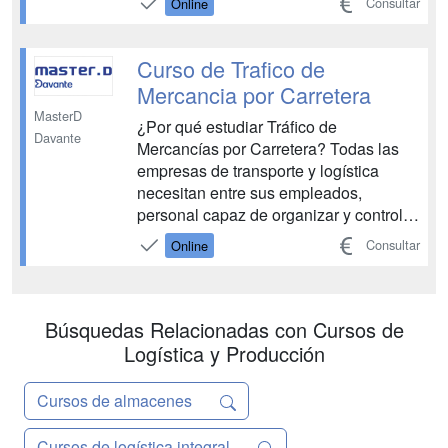
Consultar
Online
optimizando todos los procesos y
alcanzando los más altos estándares
de calidad....
Curso de Trafico de
Mercancia por Carretera
MasterD
¿Por qué estudiar Tráfico de
Davante
Mercancías por Carretera? Todas las
empresas de transporte y logística
necesitan entre sus empleados,
personal capaz de organizar y controlar
la actividad del departamento de tráfico,
Consultar
Online
planificar y gestionar las operaciones
del tráfico en las empresas que realicen
transporte de mercancías por carretera.
Así como también ...
Búsquedas Relacionadas con Cursos de
Logística y Producción
Cursos de almacenes
Cursos de logística integral