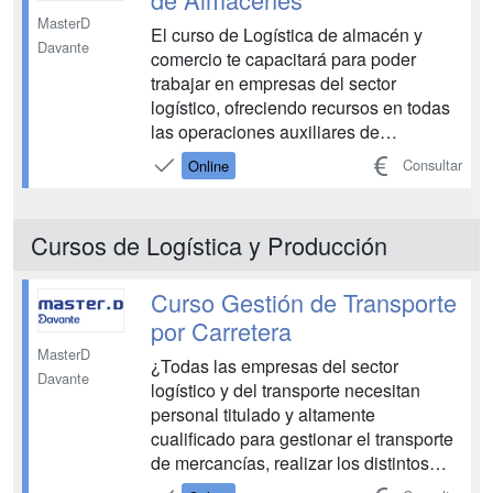
MasterD
El curso de Logística de almacén y
Davante
comercio te capacitará para poder
trabajar en empresas del sector
logístico, ofreciendo recursos en todas
las operaciones auxiliares de
almacenaje y preparación de pedidos
Consultar
Online
Picking, manipulación de cargas con
carretillas elevadoras, así como
conocer de primera mano los sistemas
Cursos de Logística y Producción
de gestión SGA integrados en un ERP
e...
Curso Gestión de Transporte
por Carretera
MasterD
¿Todas las empresas del sector
Davante
logístico y del transporte necesitan
personal titulado y altamente
cualificado para gestionar el transporte
de mercancías, realizar los distintos
trámites administrativos necesarios,