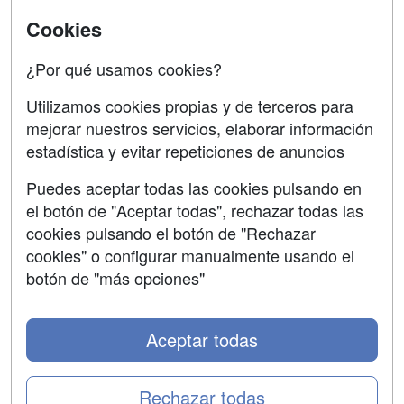
Universitarias
Cookies
Acceso Centros
Oposiciones
¿Por qué usamos cookies?
SÍGUENOS EN:
Contactar
Utilizamos cookies propias y de terceros para
mejorar nuestros servicios, elaborar información
Confidencialidad
estadística y evitar repeticiones de anuncios
Aviso legal
Puedes aceptar todas las cookies pulsando en
Copyleft
el botón de "Aceptar todas", rechazar todas las
cookies pulsando el botón de "Rechazar
cookies" o configurar manualmente usando el
botón de "más opciones"
Grupo formazion:
Aceptar todas
Rechazar todas