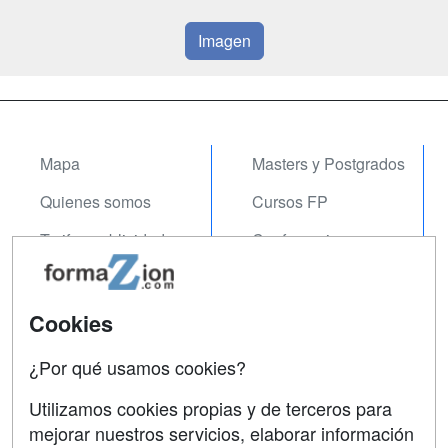
Imagen
Mapa
Masters y Postgrados
Quienes somos
Cursos FP
Tarifas publicidad
Conferencias
Acceso Usuarios
Carreras
Universitarias
Acceso Centros
Cookies
Oposiciones
¿Por qué usamos cookies?
SÍGUENOS EN:
Contactar
Utilizamos cookies propias y de terceros para
mejorar nuestros servicios, elaborar información
Confidencialidad