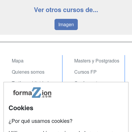
Ver otros cursos de...
Imagen
Mapa
Masters y Postgrados
Quienes somos
Cursos FP
Tarifas publicidad
Conferencias
Acceso Usuarios
Carreras
Universitarias
Acceso Centros
Cookies
Oposiciones
¿Por qué usamos cookies?
SÍGUENOS EN:
Contactar