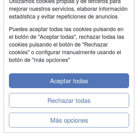
Utilizamos cookies propias y de terceros para
mejorar nuestros servicios, elaborar información
Confidencialidad
estadística y evitar repeticiones de anuncios
Aviso legal
Puedes aceptar todas las cookies pulsando en
Copyleft
el botón de "Aceptar todas", rechazar todas las
cookies pulsando el botón de "Rechazar
cookies" o configurar manualmente usando el
botón de "más opciones"
Grupo formazion:
Aceptar todas
Rechazar todas
Más opciones
Copyright 2000-2026 Formazion Web, S.L. - Calle