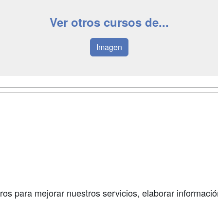
Ver otros cursos de...
Imagen
a
Masters y
Contactar
Postgrados
enes somos
Confidenciali
Cursos FP
fas publicidad
Aviso legal
Conferencias
so Usuarios
Copyleft
Carreras
so Centros
Universitarias
ros para mejorar nuestros servicios, elaborar información
Oposiciones