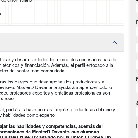
e
trolar y desarrollar todos los elementos necesarios para la
or, técnicos y financiación. Además, el perfil enfocado a la
ientes del sector más demandada.
erás los cargos que desempeñan los productores y a
levisivo. MasterD Davante te ayudará a aprender todo lo
ecto, profesores expertos y prácticas profesionales son
 ofrece.
ual, podrás trabajar con las mejores productoras del cine y
 y habilidades como experto.
jar las habilidades y competencias, además del
s formaciones de MasterD Davante, sus alumnos
Digitales Nivel B2 avalado por la Unión Europea, un