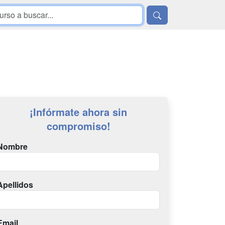
¡Infórmate ahora sin
compromiso!
Nombre
Apellidos
Email