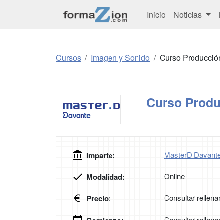
Inicio
Noticias
Cursos
Imagen y Sonido
Curso Producció
Curso Produ
MasterD Davant
Imparte:
Online
Modalidad:
Consultar rellena
Precio:
Consultar rellena