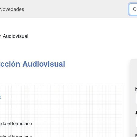
Novedades
n Audiovisual
cción Audiovisual
e
ndo el formulario
ndo el formulario