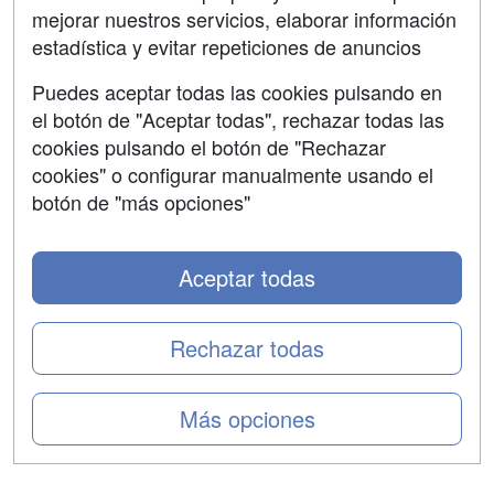
mejorar nuestros servicios, elaborar información
Confidencialidad
estadística y evitar repeticiones de anuncios
Aviso legal
Puedes aceptar todas las cookies pulsando en
Copyleft
el botón de "Aceptar todas", rechazar todas las
cookies pulsando el botón de "Rechazar
cookies" o configurar manualmente usando el
botón de "más opciones"
Grupo formazion:
Aceptar todas
Rechazar todas
Más opciones
Copyright 2000-2026 Formazion Web, S.L. - Calle