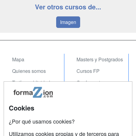
Ver otros cursos de...
Imagen
Mapa
Masters y Postgrados
Quienes somos
Cursos FP
Tarifas publicidad
Conferencias
Acceso Usuarios
Carreras
Universitarias
Acceso Centros
Cookies
Oposiciones
¿Por qué usamos cookies?
SÍGUENOS EN:
Contactar
Utilizamos cookies propias y de terceros para