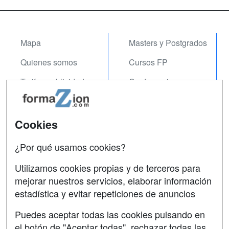
Mapa
Masters y Postgrados
Quienes somos
Cursos FP
Tarifas publicidad
Conferencias
Acceso Usuarios
Carreras
Universitarias
Acceso Centros
Cookies
Oposiciones
¿Por qué usamos cookies?
SÍGUENOS EN:
Contactar
Utilizamos cookies propias y de terceros para
mejorar nuestros servicios, elaborar información
Confidencialidad
estadística y evitar repeticiones de anuncios
Aviso legal
Puedes aceptar todas las cookies pulsando en
Copyleft
el botón de "Aceptar todas", rechazar todas las