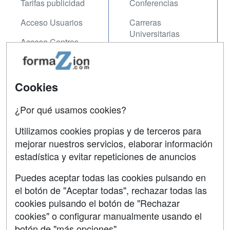
Tarifas publicidad
Conferencias
Acceso Usuarios
Carreras
Universitarias
Acceso Centros
Oposiciones
SÍGUENOS EN:
Contactar
Cookies
Confidencialidad
¿Por qué usamos cookies?
Aviso legal
Utilizamos cookies propias y de terceros para
mejorar nuestros servicios, elaborar información
Copyleft
estadística y evitar repeticiones de anuncios
Puedes aceptar todas las cookies pulsando en
el botón de "Aceptar todas", rechazar todas las
Grupo formazion:
cookies pulsando el botón de "Rechazar
cookies" o configurar manualmente usando el
botón de "más opciones"