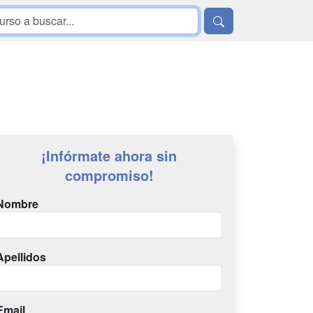
¡Infórmate ahora sin
compromiso!
Nombre
Apellidos
Email