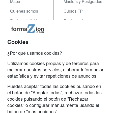
Mapa
Masters y Postgrados
Quienes somos
Cursos FP
Tarifas publicidad
Conferencias
Acceso Usuarios
Carreras
Universitarias
Acceso Centros
Cookies
Oposiciones
¿Por qué usamos cookies?
SÍGUENOS EN:
Contactar
Utilizamos cookies propias y de terceros para
mejorar nuestros servicios, elaborar información
Confidencialidad
estadística y evitar repeticiones de anuncios
Aviso legal
Puedes aceptar todas las cookies pulsando en
Copyleft
el botón de "Aceptar todas", rechazar todas las
cookies pulsando el botón de "Rechazar
cookies" o configurar manualmente usando el
botón de "más opciones"