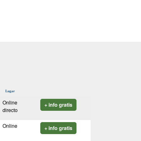
Lugar
Online
+ info gratis
directo
Online
+ info gratis