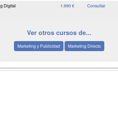
g Digital
1.990 €
Ver otros cursos de...
Marketing y Publicidad
Marketing Directo
a
Masters y
Contactar
Postgrados
enes somos
Confidenciali
Cursos FP
fas publicidad
Aviso legal
Conferencias
so Usuarios
Copyleft
Carreras