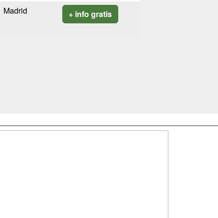
Madrid
+ info gratis
SÍGUENOS EN:
dad