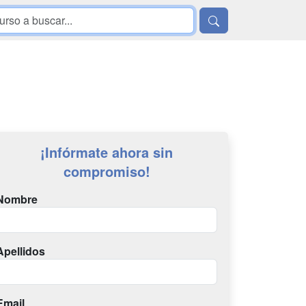
¡Infórmate ahora sin
compromiso!
Nombre
Apellidos
Email