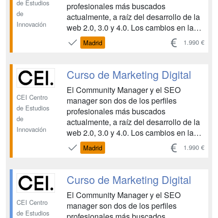
de Estudios
profesionales más buscados
de
actualmente, a raíz del desarrollo de la
Innovación
web 2.0, 3.0 y 4.0. Los cambios en la
difusión de la información, la
1.990 €
Madrid
comunicación empresarial y el papel de
un usuario cada vez más participativo
hace necesaria la presencia de una
Curso de Marketing Digital
figura que gestione, dinamice y
El Community Manager y el SEO
reorien...
CEI Centro
manager son dos de los perfiles
de Estudios
profesionales más buscados
de
actualmente, a raíz del desarrollo de la
Innovación
web 2.0, 3.0 y 4.0. Los cambios en la
difusión de la información, la
1.990 €
Madrid
comunicación empresarial y el papel de
un usuario cada vez más participativo
hace necesaria la presencia de una
Curso de Marketing Digital
figura que gestione, dinamice y
El Community Manager y el SEO
reorien...
CEI Centro
manager son dos de los perfiles
de Estudios
profesionales más buscados