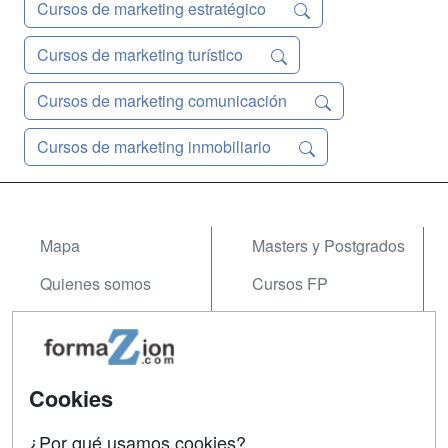
Cursos de marketing estratégico
Cursos de marketing turístico
Cursos de marketing comunicación
Cursos de marketing inmobiliario
Mapa
Masters y Postgrados
Quienes somos
Cursos FP
Tarifas publicidad
Conferencias
Acceso Usuarios
Carreras
Universitarias
Cookies
Acceso Centros
Oposiciones
¿Por qué usamos cookies?