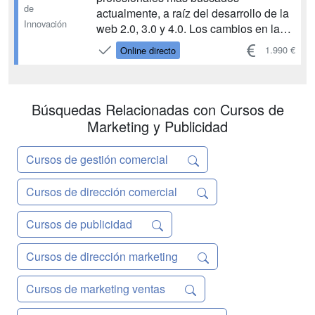
de
actualmente, a raíz del desarrollo de la
Innovación
web 2.0, 3.0 y 4.0. Los cambios en la
difusión de la información, la
1.990 €
Online directo
comunicación empresarial y el papel de
un usuario cada vez más participativo
hace necesaria la presencia de una
figura que gestione, dinamice y
Búsquedas Relacionadas con Cursos de
reorien...
Marketing y Publicidad
Cursos de gestión comercial
Cursos de dirección comercial
Cursos de publicidad
Cursos de dirección marketing
Cursos de marketing ventas