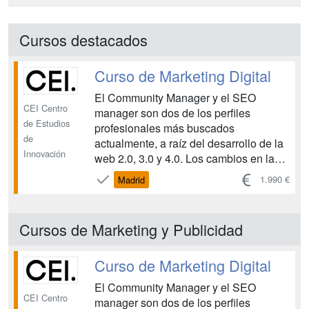
Cursos destacados
Curso de Marketing Digital
El Community Manager y el SEO
CEI Centro
manager son dos de los perfiles
de Estudios
profesionales más buscados
de
actualmente, a raíz del desarrollo de la
Innovación
web 2.0, 3.0 y 4.0. Los cambios en la
difusión de la información, la
1.990 €
Madrid
comunicación empresarial y el papel de
un usuario cada vez más participativo
hace necesaria la presencia de una
Cursos de Marketing y Publicidad
figura que gestione, dinamice y
reorien...
Curso de Marketing Digital
El Community Manager y el SEO
CEI Centro
manager son dos de los perfiles