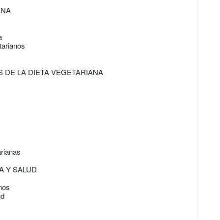
ANA
a
tarianos
S DE LA DIETA VEGETARIANA
arianas
A Y SALUD
anos
ud