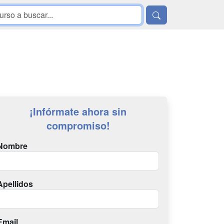
¡Infórmate ahora sin
compromiso!
Nombre
Apellidos
Email