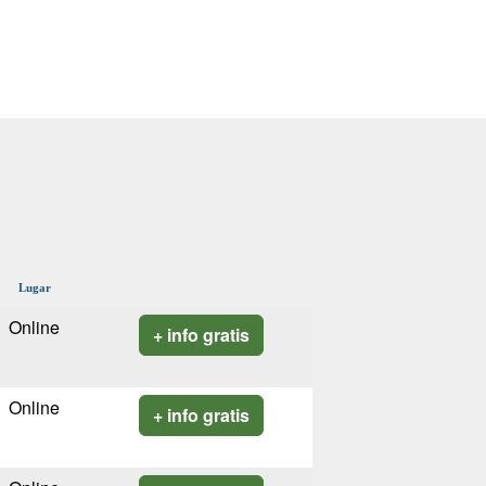
Lugar
Online
+ info gratis
Online
+ info gratis