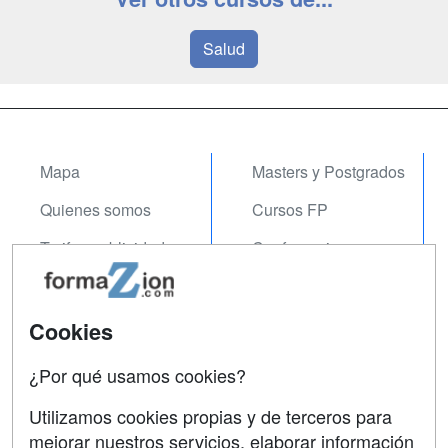
Salud
Mapa
Masters y Postgrados
Quienes somos
Cursos FP
Tarifas publicidad
Conferencias
Acceso Usuarios
Carreras
Universitarias
Acceso Centros
Cookies
Oposiciones
¿Por qué usamos cookies?
SÍGUENOS EN:
Contactar
Utilizamos cookies propias y de terceros para
mejorar nuestros servicios, elaborar información
Confidencialidad