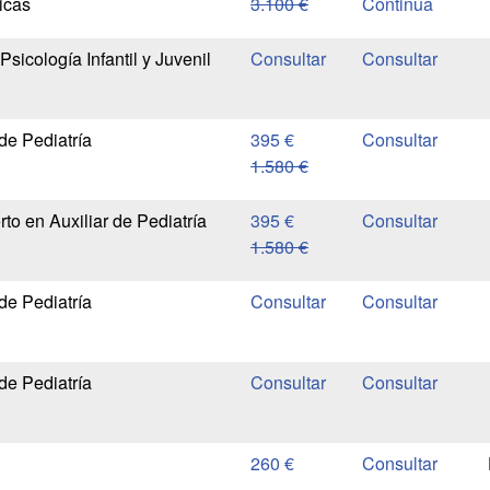
icas
3.100 €
Continua
sicología Infantil y Juvenil
de Pediatría
395 €
1.580 €
rto en Auxiliar de Pediatría
395 €
1.580 €
de Pediatría
de Pediatría
260 €