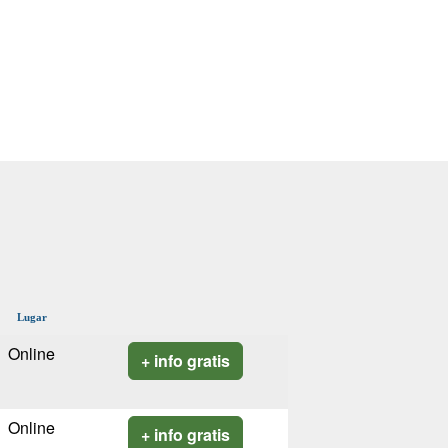
Lugar
Online
+ info gratis
Online
+ info gratis