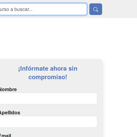
¡Infórmate ahora sin
compromiso!
Nombre
Apellidos
Email