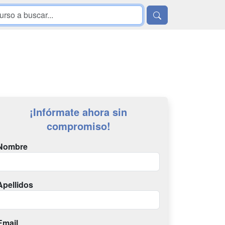
¡Infórmate ahora sin
compromiso!
Nombre
Apellidos
Email