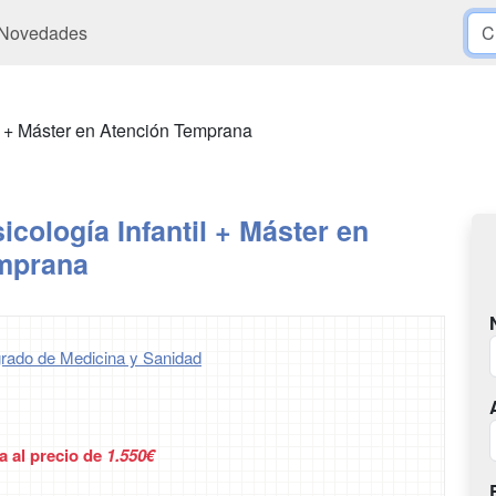
Novedades
il + Máster en Atención Temprana
icología Infantil + Máster en
mprana
rado de Medicina y Sanidad
a al precio de
1.550€