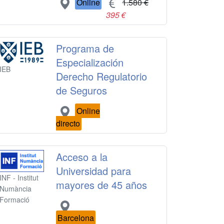
Online
1.580 €
395 €
Programa de
Especialización
IEB
Derecho Regulatorio
de Seguros
Online
directo
Acceso a la
Universidad para
INF - Institut
mayores de 45 años
Numància
Formació
Barcelona