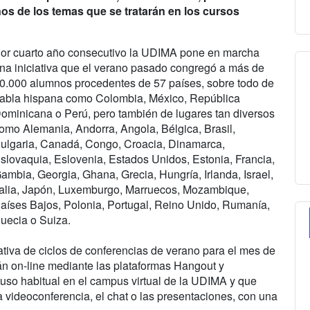
nos de los temas que se tratarán en los cursos
or cuarto año consecutivo la UDIMA pone en marcha
na iniciativa que el verano pasado congregó a más de
0.000 alumnos procedentes de 57 países, sobre todo de
abla hispana como Colombia, México, República
ominicana o Perú, pero también de lugares tan diversos
omo Alemania, Andorra, Angola, Bélgica, Brasil,
ulgaria, Canadá, Congo, Croacia, Dinamarca,
slovaquia, Eslovenia, Estados Unidos, Estonia, Francia,
ambia, Georgia, Ghana, Grecia, Hungría, Irlanda, Israel,
talia, Japón, Luxemburgo, Marruecos, Mozambique,
aíses Bajos, Polonia, Portugal, Reino Unido, Rumanía,
uecia o Suiza.
tiva de ciclos de conferencias de verano para el mes de
irán on-line mediante las plataformas Hangout y
uso habitual en el campus virtual de la UDIMA y que
a videoconferencia, el chat o las presentaciones, con una