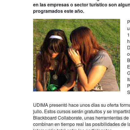
en las empresas o sector turístico son algu
programados este año.
P
u
1
h
D
c
B
E
G
I
P
S
UDIMA presentó hace unos días su oferta forma
julio. Estos cursos serán gratuitos y se impart
Blackboard Collaborate, unas herramientas de 
combinan en tiempo real las posibilidades de l