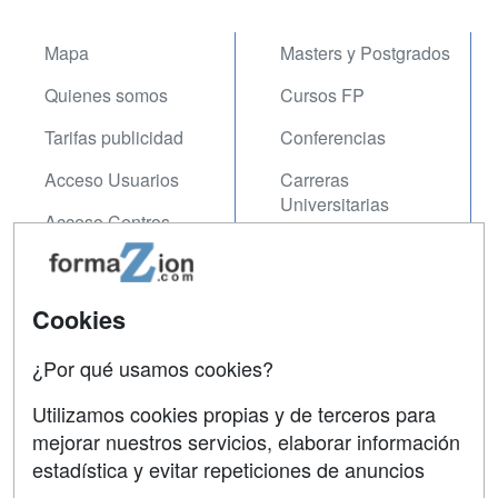
Mapa
Masters y Postgrados
Quienes somos
Cursos FP
Tarifas publicidad
Conferencias
Acceso Usuarios
Carreras
Universitarias
Acceso Centros
Oposiciones
SÍGUENOS EN:
Contactar
Cookies
Confidencialidad
¿Por qué usamos cookies?
Aviso legal
Utilizamos cookies propias y de terceros para
mejorar nuestros servicios, elaborar información
Copyleft
estadística y evitar repeticiones de anuncios