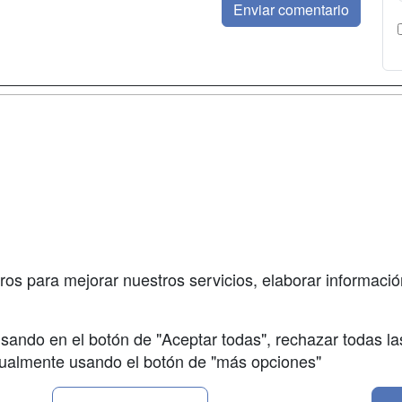
a
Masters y
Contactar
Postgrados
enes somos
Confidenciali
Cursos FP
fas publicidad
Aviso legal
Conferencias
so Usuarios
Copyleft
Carreras
so Centros
Universitarias
ros para mejorar nuestros servicios, elaborar información
Oposiciones
sando en el botón de "Aceptar todas", rechazar todas la
nualmente usando el botón de "más opciones"