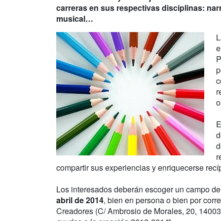
carreras en sus respectivas disciplinas: narr
musical…
L
e
P
p
c
r
o
E
d
d
r
compartir sus experiencias y enriquecerse rec
Los interesados deberán escoger un campo de 
abril de 2014
, bien en persona o bien por corr
Creadores (C/ Ambrosio de Morales, 20, 14003,