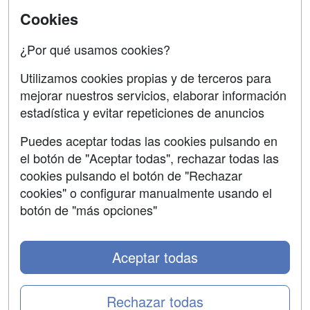
Universitarias
Acceso Centros
Cookies
Oposiciones
¿Por qué usamos cookies?
SÍGUENOS EN:
Contactar
Utilizamos cookies propias y de terceros para
mejorar nuestros servicios, elaborar información
Confidencialidad
estadística y evitar repeticiones de anuncios
Aviso legal
Puedes aceptar todas las cookies pulsando en
Copyleft
el botón de "Aceptar todas", rechazar todas las
cookies pulsando el botón de "Rechazar
cookies" o configurar manualmente usando el
botón de "más opciones"
Grupo formazion:
Aceptar todas
Rechazar todas