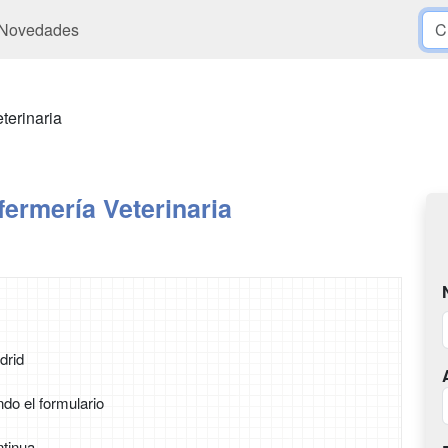
Novedades
terinaria
ermería Veterinaria
drid
ndo el formulario
tinua