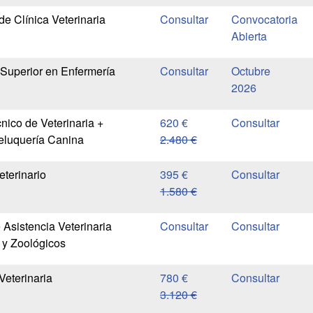
de Clínica Veterinaria
Convocatoria
Abierta
Superior en Enfermería
Octubre
2026
nico de Veterinaria +
620 €
Peluquería Canina
2.480 €
eterinario
395 €
1.580 €
 Asistencia Veterinaria
 y Zoológicos
Veterinaria
780 €
3.120 €