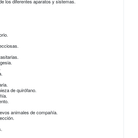
e los diferentes aparatos y sistemas.
rio.
ecciosas.
sitarias.
gesia.
.
a.
ria.
eza de quirófano.
ñía.
nto.
uevos animales de compañía.
ección.
.