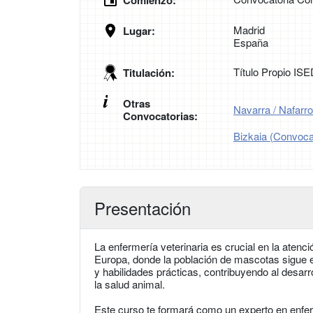
Comienzo:
Madrid
Lugar:
España
Título Propio IS
Titulación:
Otras
Navarra / Nafarr
Convocatorias:
Bizkaia (Convoca
Presentación
La enfermería veterinaria es crucial en la atenci
Europa, donde la población de mascotas sigue
y habilidades prácticas, contribuyendo al desarro
la salud animal.
Este curso te formará como un experto en enferm