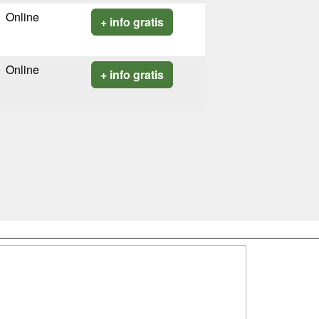
Online
+ info gratis
Online
+ info gratis
SÍGUENOS EN:
dad