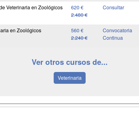
 de Veterinaria en Zoológicos
620 €
2.480 €
naria en Zoológicos
560 €
Convocatoria
2.240 €
Continua
Ver otros cursos de...
Veterinaria
a
Masters y
Contactar
Postgrados
enes somos
Confidenciali
Cursos FP