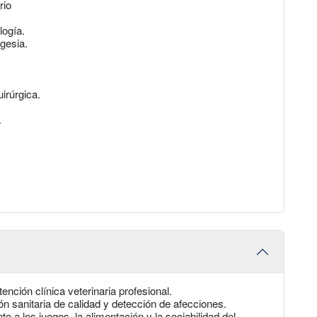
rio
ogía.
gesia.
irúrgica.
.
ención clínica veterinaria profesional.
ón sanitaria de calidad y detección de afecciones.
 a los juegos, la alimentación y la sociabilidad del