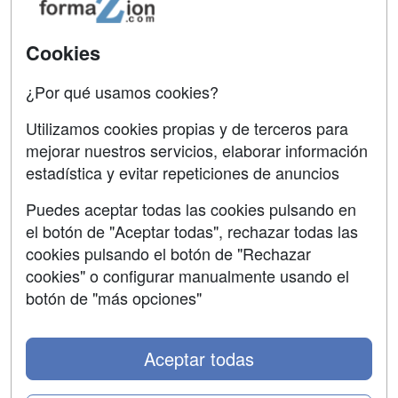
Acceso Usuarios
Carreras
Universitarias
Acceso Centros
Cookies
Oposiciones
¿Por qué usamos cookies?
SÍGUENOS EN:
Contactar
Utilizamos cookies propias y de terceros para
mejorar nuestros servicios, elaborar información
Confidencialidad
estadística y evitar repeticiones de anuncios
Aviso legal
Puedes aceptar todas las cookies pulsando en
Copyleft
el botón de "Aceptar todas", rechazar todas las
cookies pulsando el botón de "Rechazar
cookies" o configurar manualmente usando el
botón de "más opciones"
Grupo formazion:
Aceptar todas